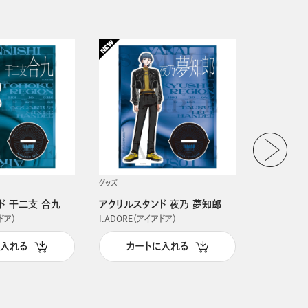
グッズ
グッズ
ド 干二支 合九
アクリルスタンド 夜乃 夢知郎
アクリルス
ドア）
I.ADORE（アイアドア）
I.ADORE（
に入れる
カートに入れる
カー