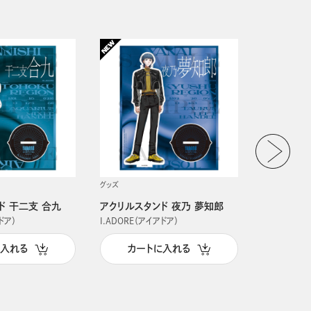
グッズ
グッズ
ド 干二支 合九
アクリルスタンド 夜乃 夢知郎
アクリルス
ドア）
I.ADORE（アイアドア）
I.ADORE（
に入れる
カートに入れる
カー