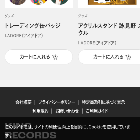
グッズ
グッズ
トレーディング缶バッジ
アクリルスタンド 詠見野 
クル
I.ADORE（アイアドア）
I.ADORE（アイアドア）
カートに入れる
カートに入れる
会社概要
プライバシーポリシー
特定商取引に基づく表示
利用規約
お問い合わせ
ご利用ガイド
KING
このサイトでは、サイトの利便性向上を目的に、Cookieを使用していま
RECORDS
す。