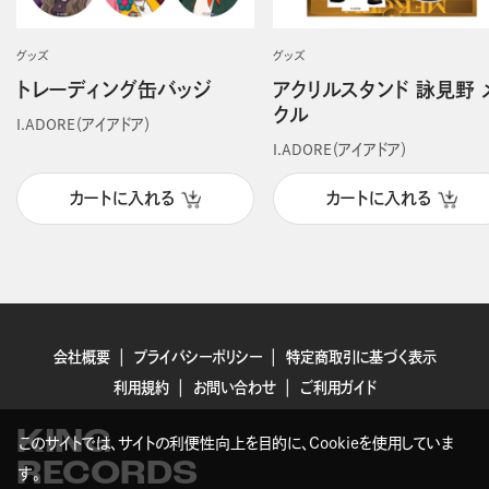
グッズ
グッズ
トレーディング缶バッジ
アクリルスタンド 詠見野 
クル
I.ADORE（アイアドア）
I.ADORE（アイアドア）
カートに入れる
カートに入れる
会社概要
プライバシーポリシー
特定商取引に基づく表示
利用規約
お問い合わせ
ご利用ガイド
KING
このサイトでは、サイトの利便性向上を目的に、Cookieを使用していま
RECORDS
す。