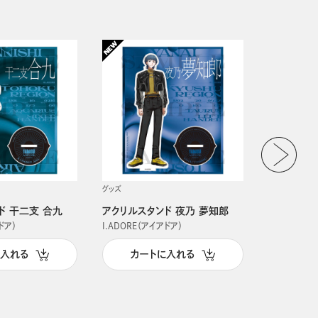
グッズ
グッズ
ド 干二支 合九
アクリルスタンド 夜乃 夢知郎
アクリルス
ドア）
I.ADORE（アイアドア）
I.ADORE（
に入れる
カートに入れる
カー