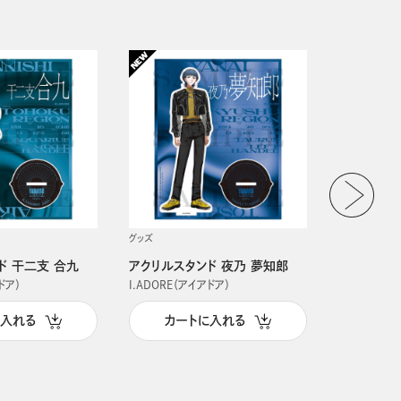
グッズ
グッズ
ド 干二支 合九
アクリルスタンド 夜乃 夢知郎
アクリルス
ドア）
I.ADORE（アイアドア）
I.ADORE（
に入れる
カートに入れる
カー