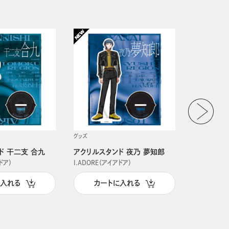
グッズ
グッズ
ド 干二支 合九
アクリルスタンド 夜乃 夢知郎
アクリルス
ドア）
I.ADORE（アイアドア）
I.ADORE（
に入れる
カートに入れる
カー