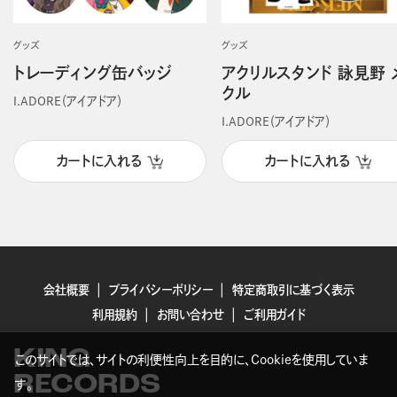
グッズ
グッズ
トレーディング缶バッジ
アクリルスタンド 詠見野 
クル
I.ADORE（アイアドア）
I.ADORE（アイアドア）
カートに入れる
カートに入れる
会社概要
プライバシーポリシー
特定商取引に基づく表示
利用規約
お問い合わせ
ご利用ガイド
KING
このサイトでは、サイトの利便性向上を目的に、Cookieを使用していま
RECORDS
す。