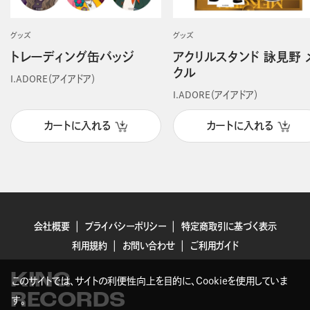
グッズ
グッズ
トレーディング缶バッジ
アクリルスタンド 詠見野 
クル
I.ADORE（アイアドア）
I.ADORE（アイアドア）
カートに入れる
カートに入れる
会社概要
プライバシーポリシー
特定商取引に基づく表示
利用規約
お問い合わせ
ご利用ガイド
KING
このサイトでは、サイトの利便性向上を目的に、Cookieを使用していま
RECORDS
す。