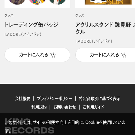
グッズ
グッズ
トレーディング缶バッジ
アクリルスタンド 詠見野 
クル
I.ADORE（アイアドア）
I.ADORE（アイアドア）
カートに入れる
カートに入れる
会社概要
プライバシーポリシー
特定商取引に基づく表示
利用規約
お問い合わせ
ご利用ガイド
KING
このサイトでは、サイトの利便性向上を目的に、Cookieを使用していま
RECORDS
す。