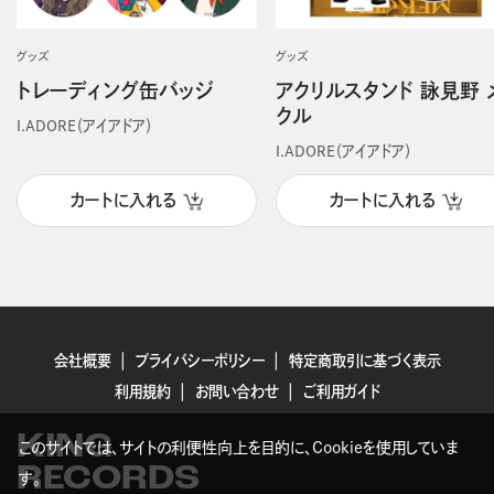
グッズ
グッズ
トレーディング缶バッジ
アクリルスタンド 詠見野 
クル
I.ADORE（アイアドア）
I.ADORE（アイアドア）
カートに入れる
カートに入れる
会社概要
プライバシーポリシー
特定商取引に基づく表示
利用規約
お問い合わせ
ご利用ガイド
KING
このサイトでは、サイトの利便性向上を目的に、Cookieを使用していま
RECORDS
す。