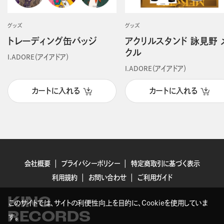
グッズ
グッズ
トレーディング缶バッジ
アクリルスタンド 詠見野 
クル
I.ADORE（アイアドア）
I.ADORE（アイアドア）
カートに入れる
カートに入れる
会社概要
プライバシーポリシー
特定商取引に基づく表示
利用規約
お問い合わせ
ご利用ガイド
KING
このサイトでは、サイトの利便性向上を目的に、Cookieを使用していま
RECORDS
す。