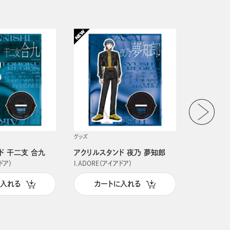
グッズ
グッズ
ド 干二支 合九
アクリルスタンド 夜乃 夢知郎
アクリルス
ドア）
I.ADORE（アイアドア）
I.ADORE（
に入れる
カートに入れる
カー