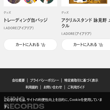
グッズ
グッズ
トレーディング缶バッジ
アクリルスタンド 詠見野 
クル
I.ADORE（アイアドア）
I.ADORE（アイアドア）
カートに入れる
カートに入れる
会社概要
プライバシーポリシー
特定商取引に基づく表示
利用規約
お問い合わせ
ご利用ガイド
KING
このサイトでは、サイトの利便性向上を目的に、Cookieを使用していま
RECORDS
す。