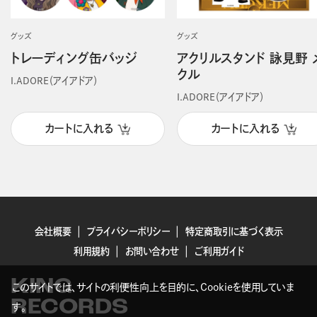
グッズ
グッズ
トレーディング缶バッジ
アクリルスタンド 詠見野 
クル
I.ADORE（アイアドア）
I.ADORE（アイアドア）
カートに入れる
カートに入れる
会社概要
プライバシーポリシー
特定商取引に基づく表示
利用規約
お問い合わせ
ご利用ガイド
KING
このサイトでは、サイトの利便性向上を目的に、Cookieを使用していま
RECORDS
す。