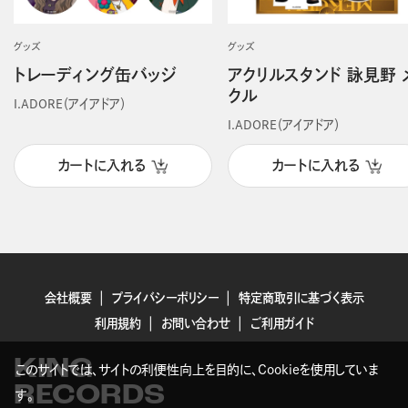
グッズ
グッズ
トレーディング缶バッジ
アクリルスタンド 詠見野 
クル
I.ADORE（アイアドア）
I.ADORE（アイアドア）
カートに入れる
カートに入れる
会社概要
プライバシーポリシー
特定商取引に基づく表示
利用規約
お問い合わせ
ご利用ガイド
KING
このサイトでは、サイトの利便性向上を目的に、Cookieを使用していま
RECORDS
す。