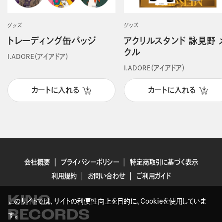
グッズ
グッズ
トレーディング缶バッジ
アクリルスタンド 詠見野 
クル
I.ADORE（アイアドア）
I.ADORE（アイアドア）
カートに入れる
カートに入れる
会社概要
プライバシーポリシー
特定商取引に基づく表示
利用規約
お問い合わせ
ご利用ガイド
KING
このサイトでは、サイトの利便性向上を目的に、Cookieを使用していま
RECORDS
す。