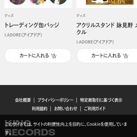
グッズ
グッズ
トレーディング缶バッジ
アクリルスタンド 詠見野 
クル
I.ADORE（アイアドア）
I.ADORE（アイアドア）
カートに入れる
カートに入れる
会社概要
プライバシーポリシー
特定商取引に基づく表示
利用規約
お問い合わせ
ご利用ガイド
KING
このサイトでは、サイトの利便性向上を目的に、Cookieを使用していま
RECORDS
す。