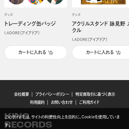
グッズ
グッズ
トレーディング缶バッジ
アクリルスタンド 詠見野 
クル
I.ADORE（アイアドア）
I.ADORE（アイアドア）
カートに入れる
カートに入れる
会社概要
プライバシーポリシー
特定商取引に基づく表示
利用規約
お問い合わせ
ご利用ガイド
KING
このサイトでは、サイトの利便性向上を目的に、Cookieを使用していま
RECORDS
す。