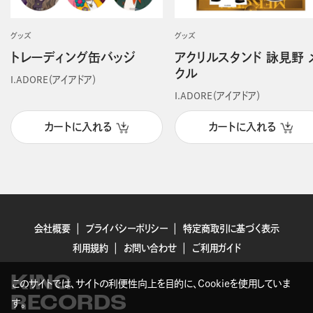
グッズ
グッズ
トレーディング缶バッジ
アクリルスタンド 詠見野 
クル
I.ADORE（アイアドア）
I.ADORE（アイアドア）
カートに入れる
カートに入れる
会社概要
プライバシーポリシー
特定商取引に基づく表示
利用規約
お問い合わせ
ご利用ガイド
KING
このサイトでは、サイトの利便性向上を目的に、Cookieを使用していま
RECORDS
す。