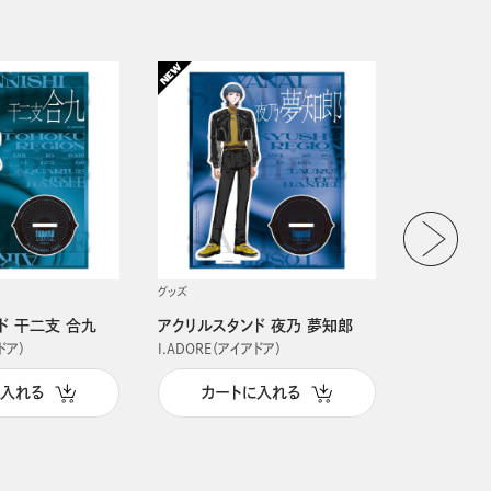
グッズ
グッズ
ド 干二支 合九
アクリルスタンド 夜乃 夢知郎
アクリルス
ドア）
I.ADORE（アイアドア）
I.ADORE（
に入れる
カートに入れる
カー