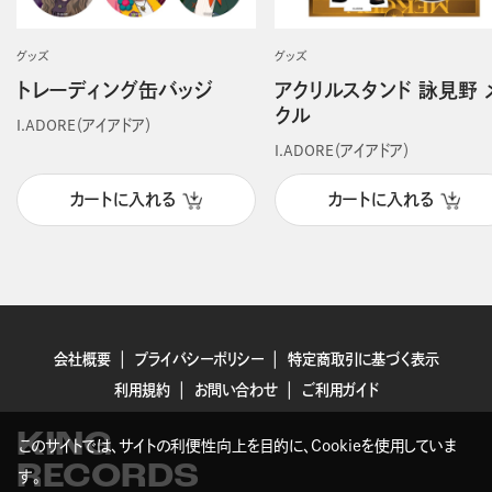
グッズ
グッズ
トレーディング缶バッジ
アクリルスタンド 詠見野 
クル
I.ADORE（アイアドア）
I.ADORE（アイアドア）
カートに入れる
カートに入れる
会社概要
プライバシーポリシー
特定商取引に基づく表示
利用規約
お問い合わせ
ご利用ガイド
KING
このサイトでは、サイトの利便性向上を目的に、Cookieを使用していま
RECORDS
す。