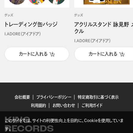
グッズ
グッズ
トレーディング缶バッジ
アクリルスタンド 詠見野 
クル
I.ADORE（アイアドア）
I.ADORE（アイアドア）
カートに入れる
カートに入れる
会社概要
プライバシーポリシー
特定商取引に基づく表示
利用規約
お問い合わせ
ご利用ガイド
KING
このサイトでは、サイトの利便性向上を目的に、Cookieを使用していま
RECORDS
す。