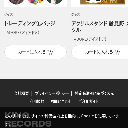
グッズ
グッズ
トレーディング缶バッジ
アクリルスタンド 詠見野 
クル
I.ADORE（アイアドア）
I.ADORE（アイアドア）
カートに入れる
カートに入れる
会社概要
プライバシーポリシー
特定商取引に基づく表示
利用規約
お問い合わせ
ご利用ガイド
KING
このサイトでは、サイトの利便性向上を目的に、Cookieを使用していま
RECORDS
す。