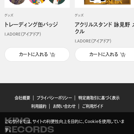
グッズ
グッズ
トレーディング缶バッジ
アクリルスタンド 詠見野 
クル
I.ADORE（アイアドア）
I.ADORE（アイアドア）
カートに入れる
カートに入れる
会社概要
プライバシーポリシー
特定商取引に基づく表示
利用規約
お問い合わせ
ご利用ガイド
KING
このサイトでは、サイトの利便性向上を目的に、Cookieを使用していま
RECORDS
す。