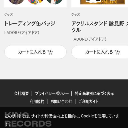
グッズ
グッズ
トレーディング缶バッジ
アクリルスタンド 詠見野 
クル
I.ADORE（アイアドア）
I.ADORE（アイアドア）
カートに入れる
カートに入れる
会社概要
プライバシーポリシー
特定商取引に基づく表示
利用規約
お問い合わせ
ご利用ガイド
KING
このサイトでは、サイトの利便性向上を目的に、Cookieを使用していま
RECORDS
す。