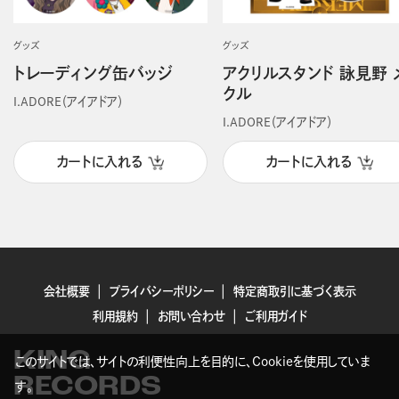
グッズ
グッズ
トレーディング缶バッジ
アクリルスタンド 詠見野 
クル
I.ADORE（アイアドア）
I.ADORE（アイアドア）
カートに入れる
カートに入れる
会社概要
プライバシーポリシー
特定商取引に基づく表示
利用規約
お問い合わせ
ご利用ガイド
KING
このサイトでは、サイトの利便性向上を目的に、Cookieを使用していま
RECORDS
す。