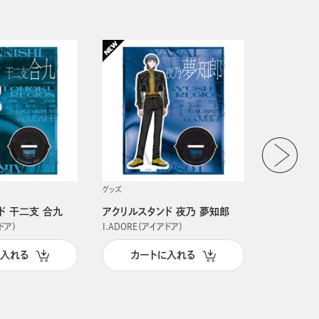
グッズ
グッズ
ド 干二支 合九
アクリルスタンド 夜乃 夢知郎
アクリルス
ドア）
I.ADORE（アイアドア）
I.ADORE（
に入れる
カートに入れる
カー