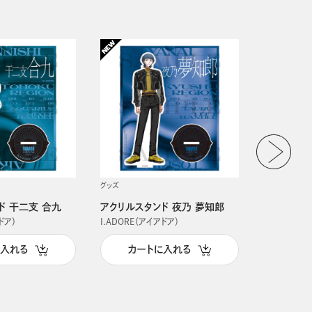
グッズ
グッズ
ド 干二支 合九
アクリルスタンド 夜乃 夢知郎
アクリルス
ドア）
I.ADORE（アイアドア）
I.ADORE（
に入れる
カートに入れる
カー