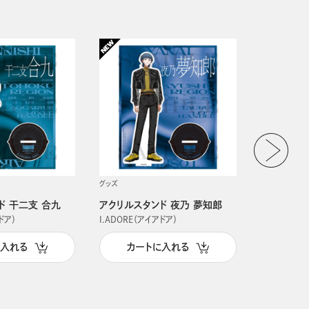
グッズ
グッズ
ド 干二支 合九
アクリルスタンド 夜乃 夢知郎
アクリルス
ドア）
I.ADORE（アイアドア）
I.ADORE（
に入れる
カートに入れる
カー