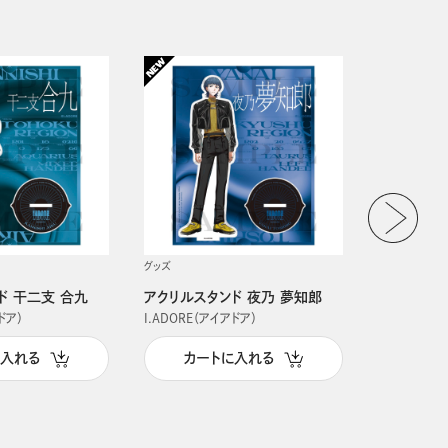
グッズ
グッズ
ド 干二支 合九
アクリルスタンド 夜乃 夢知郎
アクリルス
ドア）
I.ADORE（アイアドア）
I.ADORE（
に入れる
カートに入れる
カー