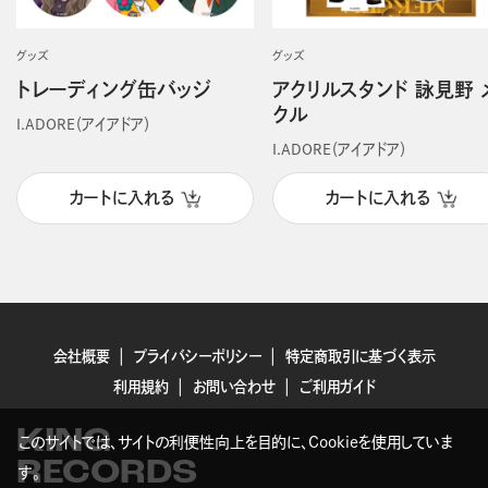
グッズ
グッズ
トレーディング缶バッジ
アクリルスタンド 詠見野 
クル
I.ADORE（アイアドア）
I.ADORE（アイアドア）
カートに入れる
カートに入れる
会社概要
プライバシーポリシー
特定商取引に基づく表示
利用規約
お問い合わせ
ご利用ガイド
KING
このサイトでは、サイトの利便性向上を目的に、Cookieを使用していま
RECORDS
す。