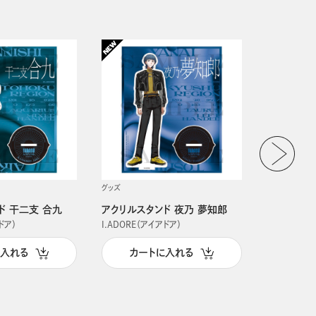
グッズ
グッズ
ド 干二支 合九
アクリルスタンド 夜乃 夢知郎
アクリルス
ドア）
I.ADORE（アイアドア）
I.ADORE（
に入れる
カートに入れる
カー