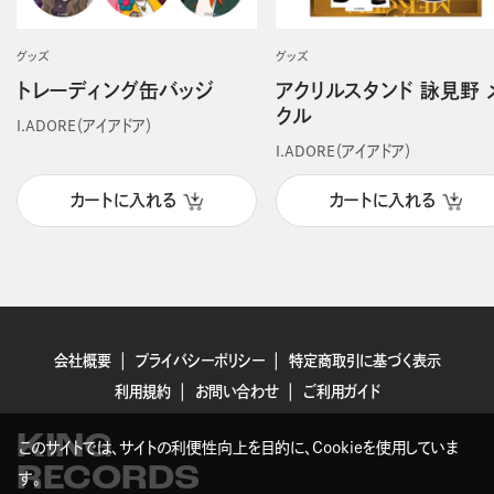
グッズ
グッズ
トレーディング缶バッジ
アクリルスタンド 詠見野 
クル
I.ADORE（アイアドア）
I.ADORE（アイアドア）
カートに入れる
カートに入れる
会社概要
プライバシーポリシー
特定商取引に基づく表示
利用規約
お問い合わせ
ご利用ガイド
KING
このサイトでは、サイトの利便性向上を目的に、Cookieを使用していま
RECORDS
す。