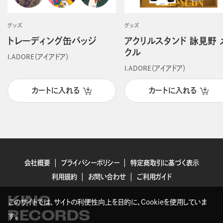
グッズ
グッズ
トレーディング缶バッジ
アクリルスタンド 詠見野 
クル
I.ADORE（アイアドア）
I.ADORE（アイアドア）
カートに入れる
カートに入れる
会社概要
プライバシーポリシー
特定商取引に基づく表示
利用規約
お問い合わせ
ご利用ガイド
KING
このサイトでは、サイトの利便性向上を目的に、Cookieを使用していま
RECORDS
す。