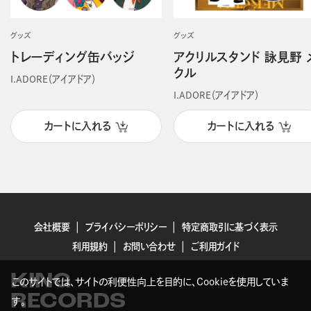
グッズ
グッズ
トレーディング缶バッジ
アクリルスタンド 詠見野 
クル
I.ADORE（アイアドア）
I.ADORE（アイアドア）
カートに入れる
カートに入れる
会社概要
プライバシーポリシー
特定商取引に基づく表示
利用規約
お問い合わせ
ご利用ガイド
KING
このサイトでは、サイトの利便性向上を目的に、Cookieを使用していま
RECORDS
す。