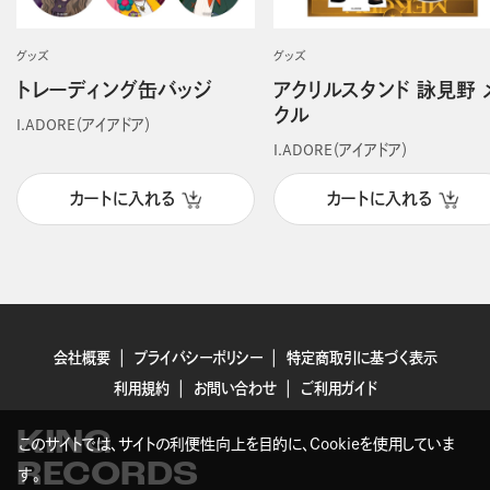
グッズ
グッズ
トレーディング缶バッジ
アクリルスタンド 詠見野 
クル
I.ADORE（アイアドア）
I.ADORE（アイアドア）
カートに入れる
カートに入れる
会社概要
プライバシーポリシー
特定商取引に基づく表示
利用規約
お問い合わせ
ご利用ガイド
KING
このサイトでは、サイトの利便性向上を目的に、Cookieを使用していま
RECORDS
す。