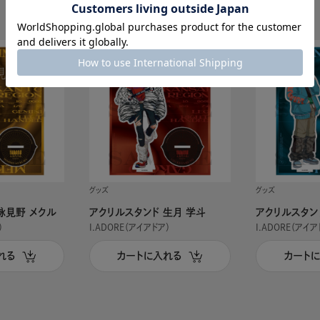
グッズ
グッズ
詠見野 メクル
アクリルスタンド 生月 学斗
アクリルスタン
）
I.ADORE（アイアドア）
I.ADORE（アイア
れる
カートに入れる
カート