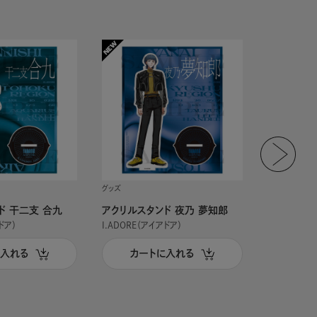
グッズ
グッズ
ド 干二支 合九
アクリルスタンド 夜乃 夢知郎
アクリルス
ドア）
I.ADORE（アイアドア）
I.ADORE（
に入れる
カートに入れる
カー