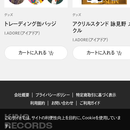
グッズ
グッズ
トレーディング缶バッジ
アクリルスタンド 詠見野 
クル
I.ADORE（アイアドア）
I.ADORE（アイアドア）
カートに入れる
カートに入れる
会社概要
プライバシーポリシー
特定商取引に基づく表示
利用規約
お問い合わせ
ご利用ガイド
KING
このサイトでは、サイトの利便性向上を目的に、Cookieを使用していま
RECORDS
す。