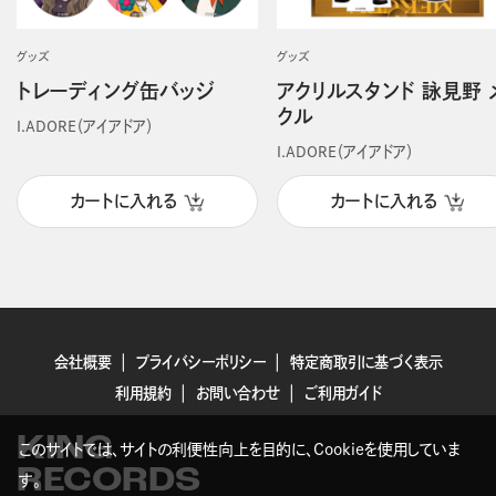
グッズ
グッズ
トレーディング缶バッジ
アクリルスタンド 詠見野 
クル
I.ADORE（アイアドア）
I.ADORE（アイアドア）
カートに入れる
カートに入れる
会社概要
プライバシーポリシー
特定商取引に基づく表示
利用規約
お問い合わせ
ご利用ガイド
KING
このサイトでは、サイトの利便性向上を目的に、Cookieを使用していま
RECORDS
す。