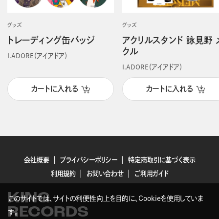
グッズ
グッズ
トレーディング缶バッジ
アクリルスタンド 詠見野 
クル
I.ADORE（アイアドア）
I.ADORE（アイアドア）
カートに入れる
カートに入れる
会社概要
プライバシーポリシー
特定商取引に基づく表示
利用規約
お問い合わせ
ご利用ガイド
KING
このサイトでは、サイトの利便性向上を目的に、Cookieを使用していま
RECORDS
す。