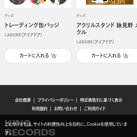
グッズ
グッズ
トレーディング缶バッジ
アクリルスタンド 詠見野 
クル
I.ADORE（アイアドア）
I.ADORE（アイアドア）
カートに入れる
カートに入れる
会社概要
プライバシーポリシー
特定商取引に基づく表示
利用規約
お問い合わせ
ご利用ガイド
KING
このサイトでは、サイトの利便性向上を目的に、Cookieを使用していま
RECORDS
す。