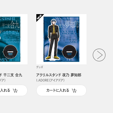
グッズ
グッズ
ド 干二支 合九
アクリルスタンド 夜乃 夢知郎
アクリルス
ドア）
I.ADORE（アイアドア）
I.ADORE（
に入れる
カートに入れる
カー