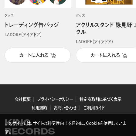
グッズ
グッズ
トレーディング缶バッジ
アクリルスタンド 詠見野 
クル
I.ADORE（アイアドア）
I.ADORE（アイアドア）
カートに入れる
カートに入れる
会社概要
プライバシーポリシー
特定商取引に基づく表示
利用規約
お問い合わせ
ご利用ガイド
KING
このサイトでは、サイトの利便性向上を目的に、Cookieを使用していま
RECORDS
す。