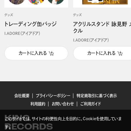
グッズ
グッズ
トレーディング缶バッジ
アクリルスタンド 詠見野 
クル
I.ADORE（アイアドア）
I.ADORE（アイアドア）
カートに入れる
カートに入れる
会社概要
プライバシーポリシー
特定商取引に基づく表示
利用規約
お問い合わせ
ご利用ガイド
KING
このサイトでは、サイトの利便性向上を目的に、Cookieを使用していま
RECORDS
す。