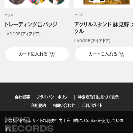
グッズ
グッズ
トレーディング缶バッジ
アクリルスタンド 詠見野 
クル
I.ADORE（アイアドア）
I.ADORE（アイアドア）
カートに入れる
カートに入れる
会社概要
プライバシーポリシー
特定商取引に基づく表示
利用規約
お問い合わせ
ご利用ガイド
KING
このサイトでは、サイトの利便性向上を目的に、Cookieを使用していま
RECORDS
す。