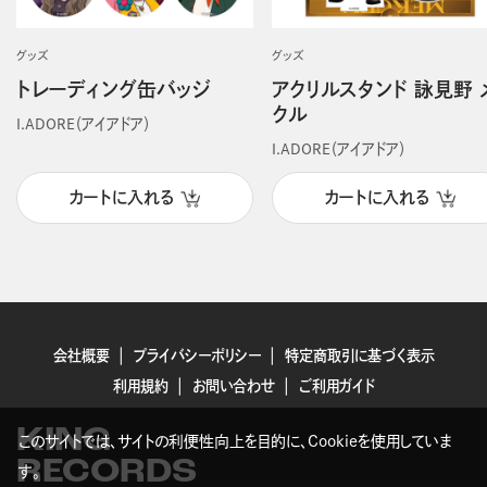
グッズ
グッズ
トレーディング缶バッジ
アクリルスタンド 詠見野 
クル
I.ADORE（アイアドア）
I.ADORE（アイアドア）
カートに入れる
カートに入れる
会社概要
プライバシーポリシー
特定商取引に基づく表示
利用規約
お問い合わせ
ご利用ガイド
KING
このサイトでは、サイトの利便性向上を目的に、Cookieを使用していま
RECORDS
す。