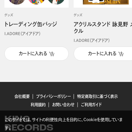
グッズ
グッズ
トレーディング缶バッジ
アクリルスタンド 詠見野 
クル
I.ADORE（アイアドア）
I.ADORE（アイアドア）
カートに入れる
カートに入れる
会社概要
プライバシーポリシー
特定商取引に基づく表示
利用規約
お問い合わせ
ご利用ガイド
KING
このサイトでは、サイトの利便性向上を目的に、Cookieを使用していま
RECORDS
す。