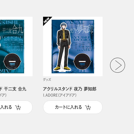
グッズ
グッズ
ド 干二支 合九
アクリルスタンド 夜乃 夢知郎
アクリルス
ドア）
I.ADORE（アイアドア）
I.ADORE（
に入れる
カートに入れる
カー