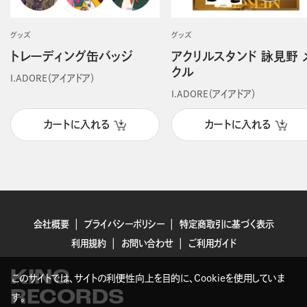
グッズ
グッズ
トレーディング缶バッジ
アクリルスタンド 詠見野 
クル
I.ADORE（アイアドア）
I.ADORE（アイアドア）
カートに入れる
カートに入れる
会社概要
プライバシーポリシー
特定商取引に基づく表示
利用規約
お問い合わせ
ご利用ガイド
KING
このサイトでは、サイトの利便性向上を目的に、Cookieを使用していま
RECORDS
す。